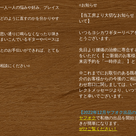
○お知らせ
ら一人一人の悩みや好み、プレイス
【当工房より大切なお知らせ
どのように直すのかを分かりやす
いて】
いつもヨシカワギターリペア
思い通りに鳴らなくなったり弾き
とうございます。
まいこんでいるギターやベースは
先日より腰痛の治療に専念す
とのお手伝いができれば、とても
をいただく【 ご新規のお客
来店予約を「一時停止」 】
相談にください○
※これまでにお取引のある既
介のお客様からの今後のご相
わせ窓口に関しましては、い
レクトメッセージより、いつ
すと幸いでございます。
【2022年12月ヤフオク出品
ヤフオク
で私物の出品を開始
きが簡単になります。
ぜひご覧ください！